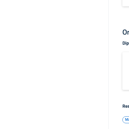
Or
Di
Res
Ma