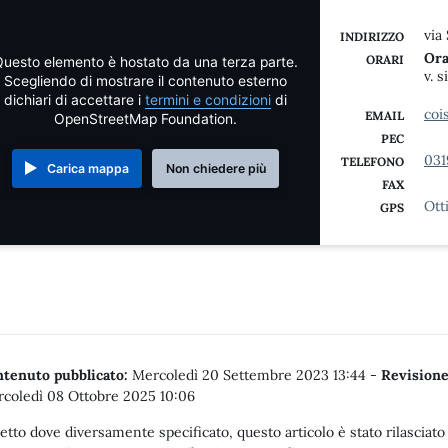
via
INDIRIZZO
Ora
ORARI
uesto elemento è hostato da una terza parte.
v. s
Scegliendo di mostrare il contenuto esterno
dichiari di accettare i
termini e condizioni
di
coi
EMAIL
OpenStreetMap Foundation.
PEC
031
TELEFONO
Carica mappa
Non chiedere più
FAX
Ott
GPS
tenuto pubblicato:
Mercoledì 20 Settembre 2023 13:44
-
Revisione
coledì 08 Ottobre 2025 10:06
etto dove diversamente specificato, questo articolo è stato rilasciato