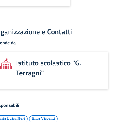
ganizzazione e Contatti
pende da
Istituto scolastico "G.
Terragni"
ponsabili
ria Luisa Neri
Elisa Visconti