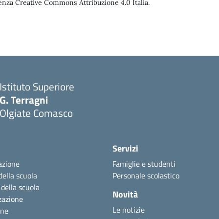
enza Creative Commons Attribuzione 4.0 Italia.
Istituto Superiore
G. Terragni
Olgiate Comasco
Servizi
azione
Famiglie e studenti
della scuola
Personale scolastico
 della scuola
Novità
zazione
Le notizie
one