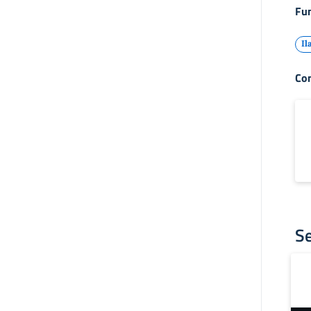
Fun
Il
Con
S