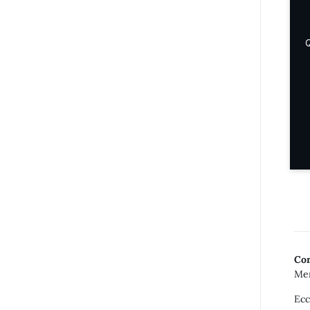
Q
Con
Mer
Ecc