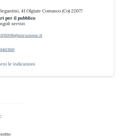
 Segantini, 41 Olgiate Comasco (Co) 22077
ri per il pubblico
ingoli servizi
s011006@istruzione.it
946360
ieni le indicazioni
:
 sotto