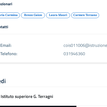
zionari
aria Carmina
Renzo Gaion
Laura Mauri
Carmen Terzano
tatti
Email:
cois011006@istruzione.
Telefono:
031946360
edi
Istituto superiore G. Terragni