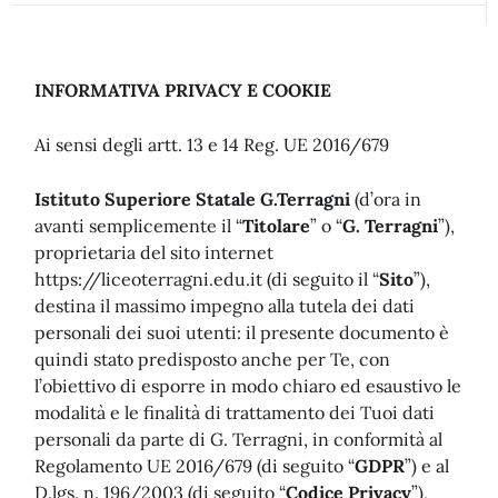
INFORMATIVA PRIVACY E COOKIE
Ai sensi degli artt. 13 e 14 Reg. UE 2016/679
Istituto Superiore Statale G.Terragni
(d’ora in
avanti semplicemente il “
Titolare
” o “
G. Terragni
”),
proprietaria del sito internet
https://liceoterragni.edu.it (di seguito il “
Sito
”),
destina il massimo impegno alla tutela dei dati
personali dei suoi utenti: il presente documento è
quindi stato predisposto anche per Te, con
l’obiettivo di esporre in modo chiaro ed esaustivo le
modalità e le finalità di trattamento dei Tuoi dati
personali da parte di G. Terragni, in conformità al
Regolamento UE 2016/679 (di seguito “
GDPR
”) e al
D.lgs. n. 196/2003 (di seguito “
Codice Privacy
”),