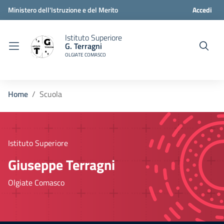
Ministero dell'Istruzione e del Merito
Accedi
Istituto Superiore
G. Terragni
OLGIATE COMASCO
Home
Scuola
Istituto Superiore
Giuseppe Terragni
Olgiate Comasco