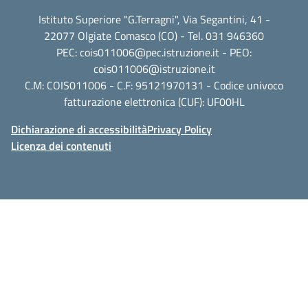
Istituto Superiore "G.Terragni", Via Segantini, 41 -
22077 Olgiate Comasco (CO) - Tel. 031 946360
PEC:
cois011006@pec.istruzione.it
- PEO:
cois011006@istruzione.it
C.M: COIS011006 - C.F: 95121970131 - Codice univoco
fatturazione elettronica (CUF): UF00HL
Dichiarazione di accessibilità
Privacy Policy
Licenza dei contenuti