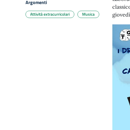
Argomenti
classic
Attività extracurricolari
Musica
giovedì