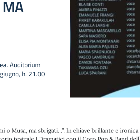
, MA
sea. Auditorium
giugno, h. 21.00
i o Musa, ma sbrigati…”. In chiave brillante e ironica 
orio teatrale I Dramatici con il Coro Pop & Band dell’I