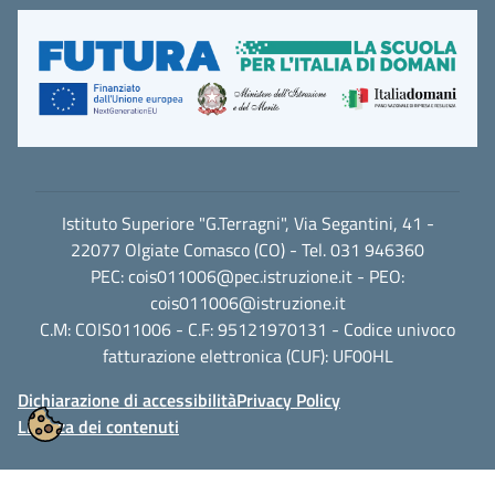
Istituto Superiore "G.Terragni", Via Segantini, 41 -
22077 Olgiate Comasco (CO) - Tel. 031 946360
PEC:
cois011006@pec.istruzione.it
- PEO:
cois011006@istruzione.it
C.M: COIS011006 - C.F: 95121970131 - Codice univoco
fatturazione elettronica (CUF): UF00HL
Dichiarazione di accessibilità
Privacy Policy
Licenza dei contenuti