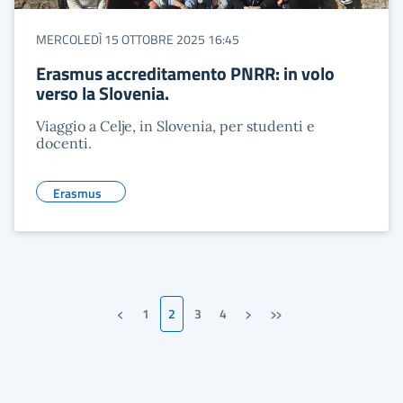
MERCOLEDÌ 15 OTTOBRE 2025 16:45
Erasmus accreditamento PNRR: in volo
verso la Slovenia.
Viaggio a Celje, in Slovenia, per studenti e
docenti.
Erasmus
‹
›
»
1
2
3
4
Pagina precedente
Pagina successiva
Ultima pagina