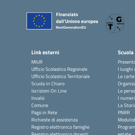
Link esterni
Scuola
MIUR
Present
Ufficio Scolastico Regionale
I luoghi 
Ufficio Scolastico Territoriale
Le carte
Scuola in Chiaro
Organiz
Iscrizioni On Line
Le pers
Invalsi
I numeri
Comune
La Stori
Pago in Rete
PNRR
Richieste di assistenza
Modulist
Registro elettronico famiglie
Program
Registro elettronico docenti
estate