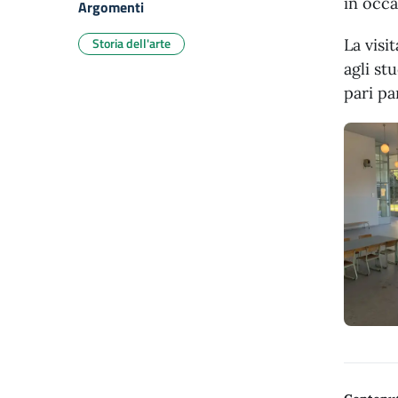
in occa
Argomenti
Storia dell'arte
La visi
agli st
pari pa