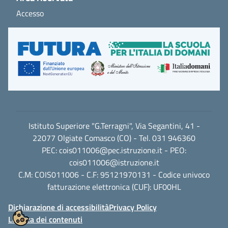
Accesso
Istituto Superiore "G.Terragni", Via Segantini, 41 -
22077 Olgiate Comasco (CO) - Tel. 031 946360
PEC:
cois011006@pec.istruzione.it
- PEO:
cois011006@istruzione.it
C.M: COIS011006 - C.F: 95121970131 - Codice univoco
fatturazione elettronica (CUF): UF00HL
Dichiarazione di accessibilità
Privacy Policy
Licenza dei contenuti