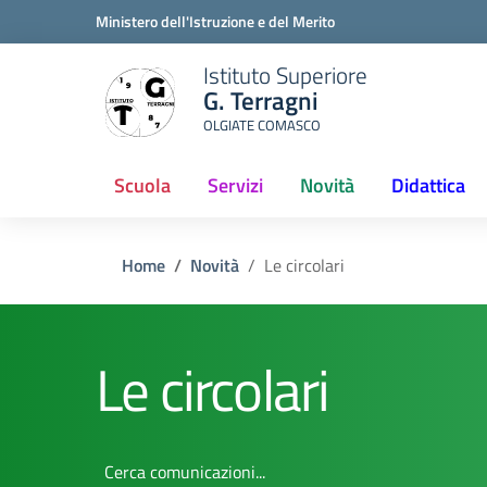
Ministero dell'Istruzione e del Merito
Istituto Superiore
G. Terragni
OLGIATE COMASCO
Scuola
Servizi
Novità
Didattica
(current)
Home
Novità
Le circolari
Le circolari
Cerca comunicazioni...