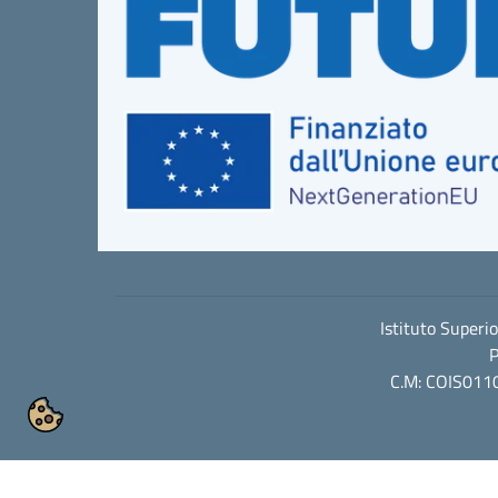
Istituto Superi
P
C.M: COIS0110