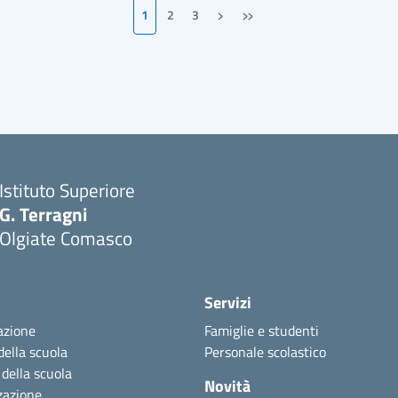
›
»
1
2
3
Pagina successiva
Ultima pagina
Istituto Superiore
G. Terragni
Olgiate Comasco
Servizi
azione
Famiglie e studenti
della scuola
Personale scolastico
 della scuola
Novità
zazione