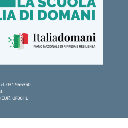
 Tel. 031 946360
it
 (CUF): UF00HL