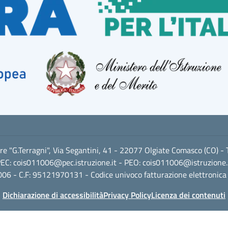
ore "G.Terragni", Via Segantini, 41 - 22077 Olgiate Comasco (CO) -
EC:
cois011006@pec.istruzione.it
- PEO:
cois011006@istruzione.
06 - C.F: 95121970131 - Codice univoco fatturazione elettronica
Dichiarazione di accessibilità
Privacy Policy
Licenza dei contenuti