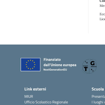
Con
Mer
Ecc
Lic
Link esterni
Scuola
MIUR
Present
Ufficio Scolastico Regionale
I luoghi 