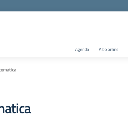
Agenda
Albo online
tematica
matica