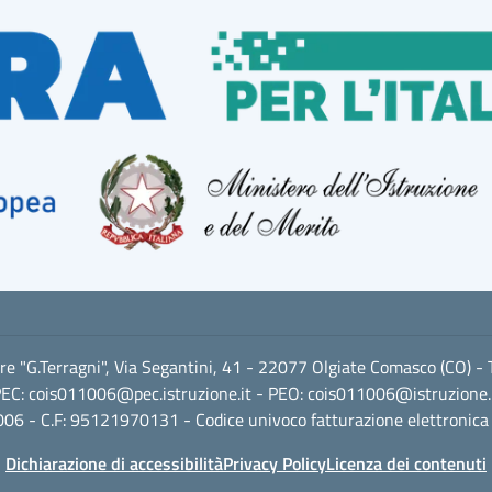
ore "G.Terragni", Via Segantini, 41 - 22077 Olgiate Comasco (CO) -
EC:
cois011006@pec.istruzione.it
- PEO:
cois011006@istruzione.
06 - C.F: 95121970131 - Codice univoco fatturazione elettronica
Dichiarazione di accessibilità
Privacy Policy
Licenza dei contenuti