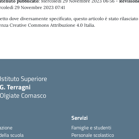
tenuto pubblicato:
Mercoledì 29 Novembre 2023 06:56
-
Revision
coledì 29 Novembre 2023 07:41
etto dove diversamente specificato, questo articolo è stato rilasciato
enza Creative Commons Attribuzione 4.0 Italia.
Istituto Superiore
G. Terragni
Olgiate Comasco
Servizi
azione
Famiglie e studenti
della scuola
Personale scolastico