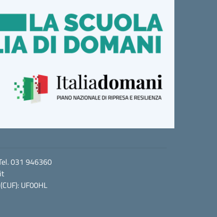
 Tel. 031 946360
it
 (CUF): UF00HL