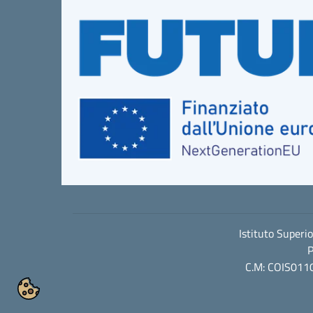
Istituto Superi
P
C.M: COIS0110