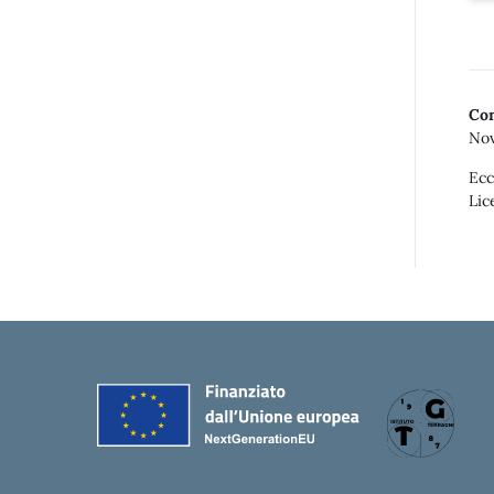
Con
Nov
Ecc
Lic