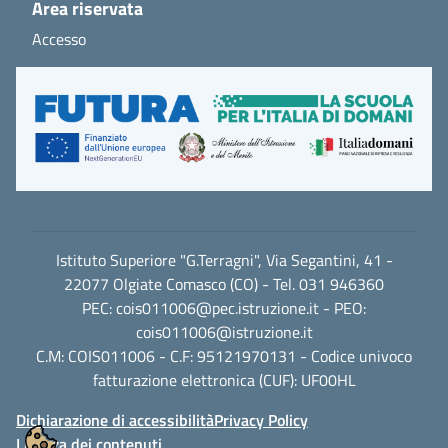
Area riservata
Accesso
Istituto Superiore "G.Terragni", Via Segantini, 41 -
22077 Olgiate Comasco (CO) - Tel. 031 946360
PEC:
cois011006@pec.istruzione.it
- PEO:
cois011006@istruzione.it
C.M: COIS011006 - C.F: 95121970131 - Codice univoco
fatturazione elettronica (CUF): UF00HL
Dichiarazione di accessibilità
Privacy Policy
Licenza dei contenuti