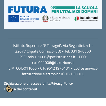
Istituto Superiore "G.Terragni", Via Segantini, 41 -
22077 Olgiate Comasco (CO) - Tel. 031 946360
PEC:
cois011006@pec.istruzione.it
- PEO:
cois011006@istruzione.it
C.M: COIS011006 - C.F: 95121970131 - Codice univoco
fatturazione elettronica (CUF): UF00HL
Dichiarazione di accessibilità
Privacy Policy
Licenza dei contenuti