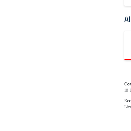
Al
Con
10 
Ecc
Lic