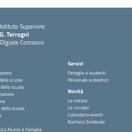
Istituto Superiore
G. Terragni
Olgiate Comasco
Servizi
azione
Famiglie e studenti
della scuola
Personale scolastico
 della scuola
Novità
zazione
Le notizie
one
Le circolari
 della scuola
Calendario eventi
a
Bacheca Sindacale
ica Alunni e Famiglie