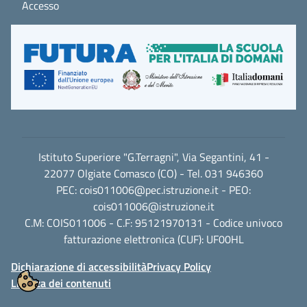
Accesso
Istituto Superiore "G.Terragni", Via Segantini, 41 -
22077 Olgiate Comasco (CO) - Tel. 031 946360
PEC:
cois011006@pec.istruzione.it
- PEO:
cois011006@istruzione.it
C.M: COIS011006 - C.F: 95121970131 - Codice univoco
fatturazione elettronica (CUF): UF00HL
Dichiarazione di accessibilità
Privacy Policy
Licenza dei contenuti