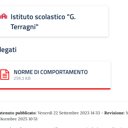
Istituto scolastico "G.
Terragni"
legati
NORME DI COMPORTAMENTO
Scarica: NORME DI COMPORTAMENTO
259,3 KB
tenuto pubblicato:
Venerdì 22 Settembre 2023 14:33
-
Revisione:
M
Dicembre 2025 10:51