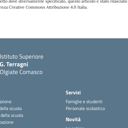
etto dove diversamente specificato, questo articolo è stato rilasciato
enza Creative Commons Attribuzione 4.0 Italia.
Istituto Superiore
G. Terragni
Olgiate Comasco
Servizi
azione
Famiglie e studenti
della scuola
Personale scolastico
 della scuola
Novità
zazione