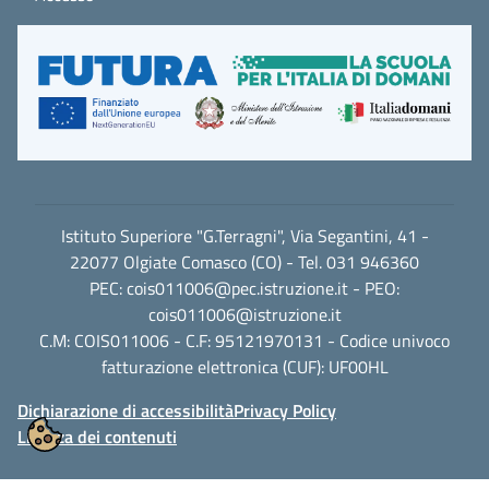
Istituto Superiore "G.Terragni", Via Segantini, 41 -
22077 Olgiate Comasco (CO) - Tel. 031 946360
PEC:
cois011006@pec.istruzione.it
- PEO:
cois011006@istruzione.it
C.M: COIS011006 - C.F: 95121970131 - Codice univoco
fatturazione elettronica (CUF): UF00HL
Dichiarazione di accessibilità
Privacy Policy
Licenza dei contenuti