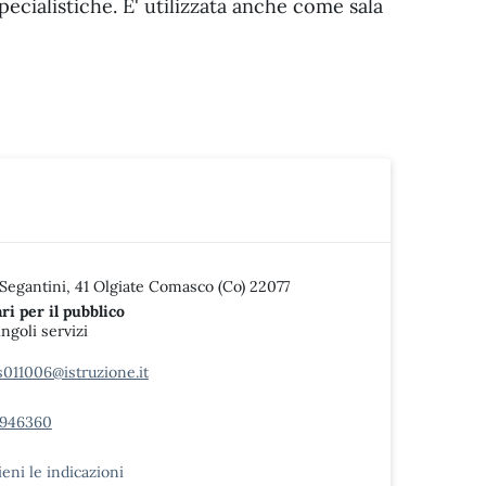
specialistiche. E' utilizzata anche come sala
 Segantini, 41 Olgiate Comasco (Co) 22077
ri per il pubblico
singoli servizi
s011006@istruzione.it
1946360
ieni le indicazioni