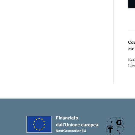
Con
Mer
Ecc
Lic