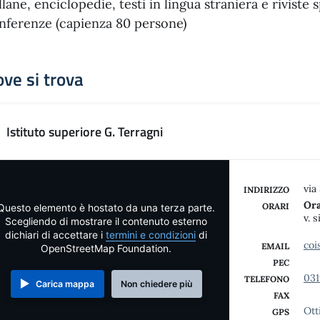
llane, enciclopedie, testi in lingua straniera e riviste 
nferenze (capienza 80 persone)
ve si trova
Istituto superiore G. Terragni
via
INDIRIZZO
Ora
ORARI
Questo elemento è hostato da una terza parte.
v. 
Scegliendo di mostrare il contenuto esterno
dichiari di accettare i
termini e condizioni
di
coi
EMAIL
OpenStreetMap Foundation.
PEC
03
TELEFONO
Carica mappa
Non chiedere più
FAX
Ott
GPS