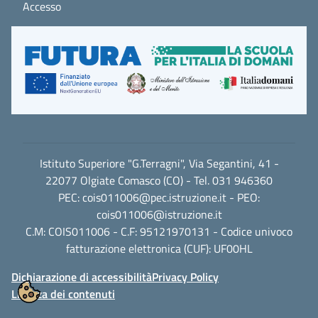
Accesso
Istituto Superiore "G.Terragni", Via Segantini, 41 -
22077 Olgiate Comasco (CO) - Tel. 031 946360
PEC:
cois011006@pec.istruzione.it
- PEO:
cois011006@istruzione.it
C.M: COIS011006 - C.F: 95121970131 - Codice univoco
fatturazione elettronica (CUF): UF00HL
Dichiarazione di accessibilità
Privacy Policy
Licenza dei contenuti