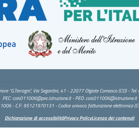
eriore "G.Terragni", Via Segantini, 41 - 22077 Olgiate Comasco (CO) - Te
PEC:
cois011006@pec.istruzione.it
- PEO:
cois011006@istruzione.it
1006 - C.F: 95121970131 - Codice univoco fatturazione elettronica (
Dichiarazione di accessibilità
Privacy Policy
Licenza dei contenuti