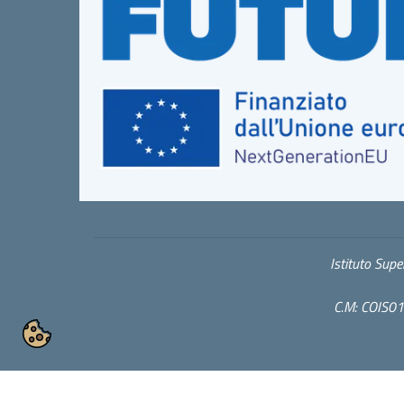
Istituto Sup
C.M: COIS01