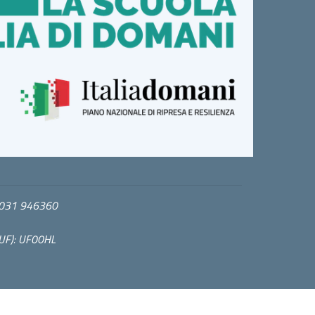
l. 031 946360
CUF): UF00HL