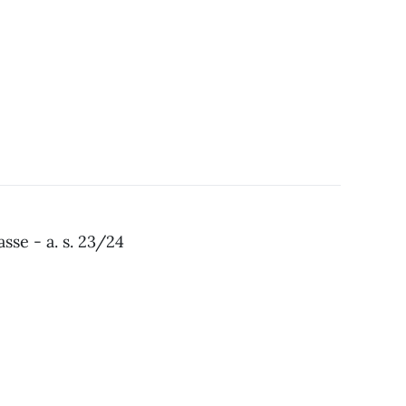
sse - a. s. 23/24
 classe - a. s. 23 24