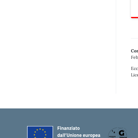
Con
Feb
Ecc
Lic